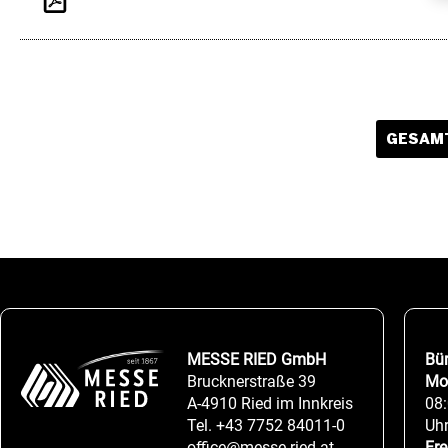
GESAMT
MESSE RIED GmbH
Bü
Brucknerstraße 39
Mo
A-4910 Ried im Innkreis
08:
Tel.
+43 7752 84011-0
Uh
office@messe-ried.at
Fre