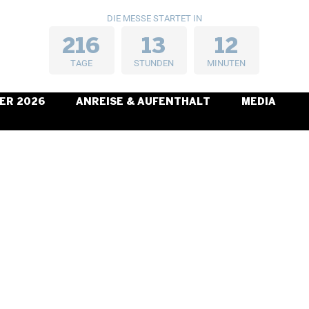
DIE MESSE STARTET IN
2
1
6
1
3
1
2
TAGE
STUNDEN
MINUTEN
ER 2026
ANREISE & AUFENTHALT
MEDIA