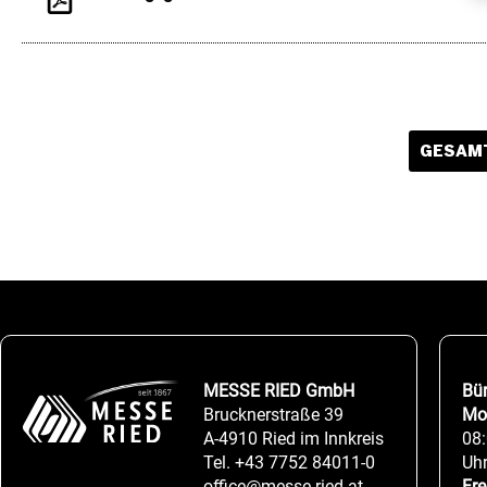
GESAMT
MESSE RIED GmbH
Bü
Brucknerstraße 39
Mo
A-4910 Ried im Innkreis
08:
Tel.
+43 7752 84011-0
Uh
office@messe-ried.at
Fre