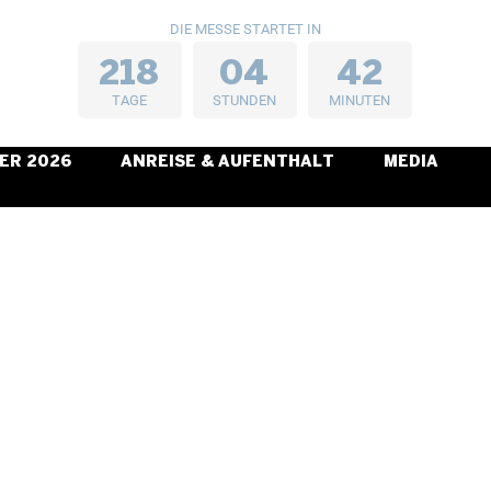
DIE MESSE STARTET IN
2
1
8
0
4
4
2
TAGE
STUNDEN
MINUTEN
ER 2026
ANREISE & AUFENTHALT
MEDIA