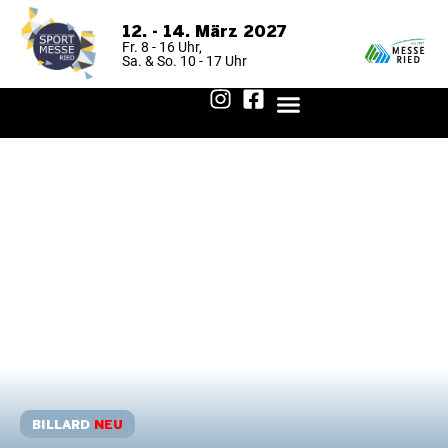
12. - 14. März 2027
Fr. 8 - 16 Uhr,
Sa. & So. 10 - 17 Uhr
FÜR BESUCHER
FÜR AUSSTELLER
AUSSTELLER 2026
ANREISE & AUFENTHALT
BILLARD
NEU