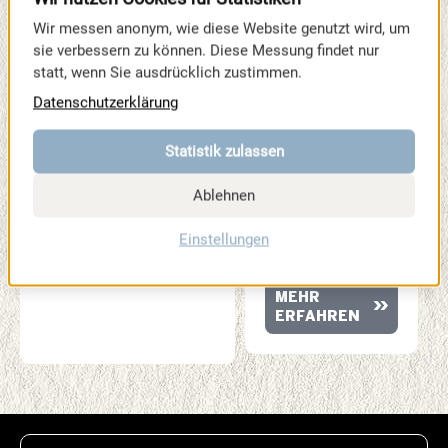
STATEMENTS
Wir messen anonym, wie diese Website genutzt wird, um
ZUR
sie verbessern zu können. Diese Messung findet nur
SPORTMESSE
statt, wenn Sie ausdrücklich zustimmen.
Vier Stimmen, vier
Datenschutzerklärung
Perspektiven. In
ihren Statements
erzählen unsere
Statistik zulassen
Partner und
Wegbegleiter, was
Ablehnen
die SPORTMESSE
so besonders
Einstellungen
macht.
MEHR
ERFAHREN