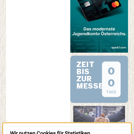
ZEIT
0
BIS
ZUR
0
MESSE
TAGE
Wir nutzen Cookies für Statistiken