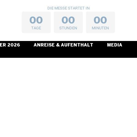
DIE MESSE STARTET IN
0
0
0
0
0
0
TAGE
STUNDEN
MINUTEN
ER 2026
ANREISE & AUFENTHALT
MEDIA