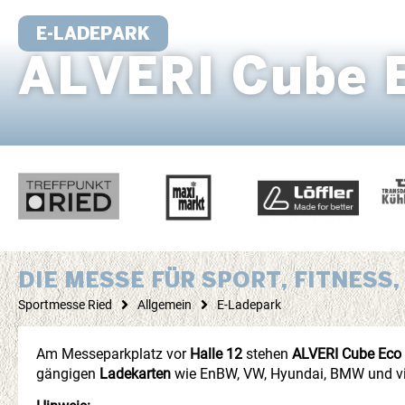
E-LADEPARK
ALVERI Cube 
DIE MESSE FÜR SPORT, FITNES
Sportmesse Ried
Allgemein
E-Ladepark
Am Messeparkplatz vor
Halle 12
stehen
ALVERI Cube Eco
gängigen
Ladekarten
wie EnBW, VW, Hyundai, BMW und vie