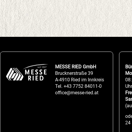
MESSE RIED GmbH
Bü
Brucknerstraße 39
Mo
A-4910 Ried im Innkreis
08:
Tel.
+43 7752 84011-0
Uh
office@messe-ried.at
Fre
Sa
(a
ode
24