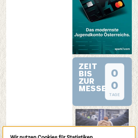
ZEIT
0
BIS
ZUR
0
MESSE
TAGE
Wir nutzen Cookies für Statistiken