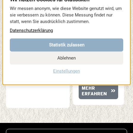
STATEMENTS
Wir messen anonym, wie diese Website genutzt wird, um
ZUR
sie verbessern zu können. Diese Messung findet nur
SPORTMESSE
statt, wenn Sie ausdrücklich zustimmen.
Vier Stimmen, vier
Datenschutzerklärung
Perspektiven. In
ihren Statements
erzählen unsere
Statistik zulassen
Partner und
Wegbegleiter, was
Ablehnen
die SPORTMESSE
so besonders
Einstellungen
macht.
MEHR
ERFAHREN