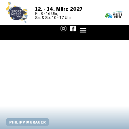
12. - 14. März 2027
Fr. 8 - 16 Uhr,
Sa. & So. 10 - 17 Uhr
FÜR BESUCHER
FÜR AUSSTELLER
AUSSTELLER 2026
ANREISE & AUFENTHALT
PHILIPP MURAUER