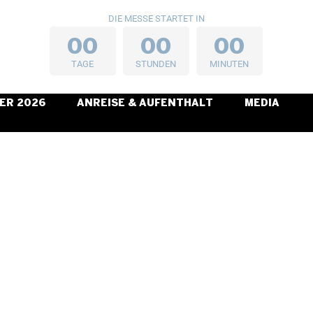
DIE MESSE STARTET IN
0
0
0
0
0
0
TAGE
STUNDEN
MINUTEN
ER 2026
ANREISE & AUFENTHALT
MEDIA