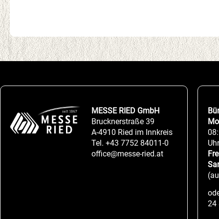
MESSE RIED GmbH
Bü
Brucknerstraße 39
Mo
A-4910 Ried im Innkreis
08:
Tel.
+43 7752 84011-0
Uh
office@messe-ried.at
Fre
Sa
(a
ode
24