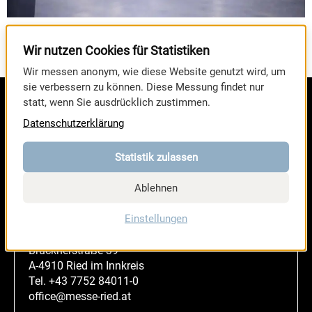
Vier Stimmen, vier Perspektiven. In ihren Statements
erzählen unsere Partner und Wegbegleiter, was die
Wir nutzen Cookies für Statistiken
SPORTMESSE so besonders macht.
Wir messen anonym, wie diese Website genutzt wird, um
sie verbessern zu können. Diese Messung findet nur
statt, wenn Sie ausdrücklich zustimmen.
Datenschutzerklärung
Statistik zulassen
Ablehnen
Einstellungen
MESSE RIED GmbH
Brucknerstraße 39
A-4910 Ried im Innkreis
Tel.
+43 7752 84011-0
office@messe-ried.at