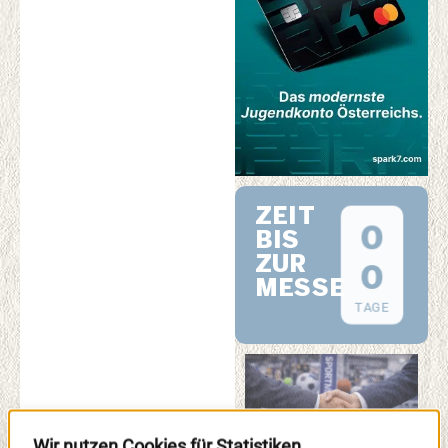
ZEIT
0
BIS
ZUR
0
MESSE
TAGE
Wir nutzen Cookies für Statistiken