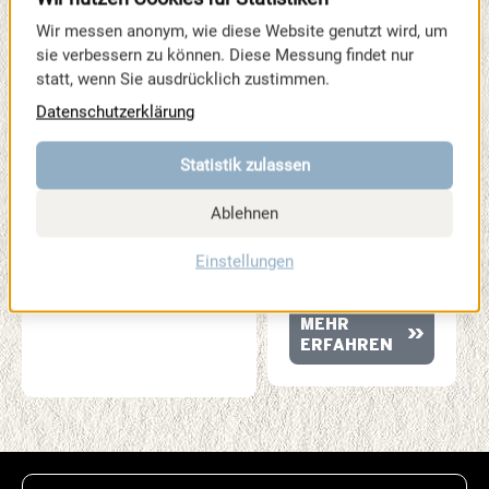
STATEMENTS
Wir messen anonym, wie diese Website genutzt wird, um
ZUR
sie verbessern zu können. Diese Messung findet nur
SPORTMESSE
statt, wenn Sie ausdrücklich zustimmen.
Vier Stimmen, vier
Datenschutzerklärung
Perspektiven. In
ihren Statements
erzählen unsere
Statistik zulassen
Partner und
Wegbegleiter, was
Ablehnen
die SPORTMESSE
so besonders
Einstellungen
macht.
MEHR
ERFAHREN